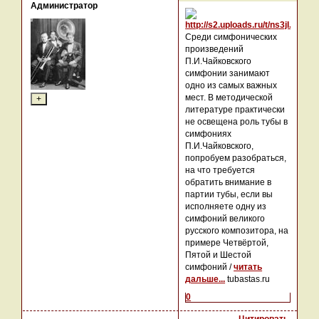
Администратор
Среди симфонических
произведений
П.И.Чайковского
симфонии занимают
одно из самых важных
мест. В методической
литературе практически
не освещена роль тубы в
симфониях
П.И.Чайковского,
попробуем разобраться,
на что требуется
обратить внимание в
партии тубы, если вы
исполняете одну из
симфоний великого
русского композитора, на
примере Четвёртой,
Пятой и Шестой
симфоний /
читать
дальше...
tubastas.ru
0
Цитировать