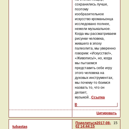
сохранились лучше,
поэтому
изобразительное
искусство кроманьонца
исследовано полнее,
нежели музыкальное.
Когда мы рассматриваем
рисунки человека,
жившего в эпоху
палеолита, мы уверенно
говорим: «Искусство!»,
«Живопись!», но, когда
мы пытаемся
представить себе игру
этого человека на
духовых инструментах,
мы почему-то боимся
назвать то, что он
делает,
музыкой...
Ссылка
0
Цитировать
Поделиться
2017-08-
15
02 14:44:15
tubastas