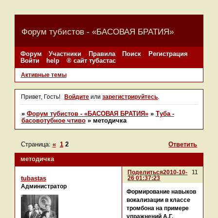
Форум тубистов - «БАСОВАЯ БРАТИЯ»
Форум
Участники
Правила
Поиск
Регистрация
Войти
help
® сайт тубастас
Активные темы
Привет, Гость!
Войдите
или
зарегистрируйтесь
.
»
Форум тубистов - «БАСОВАЯ БРАТИЯ»
»
Туба -
басовотубное чтиво
»
методичка
Страница:
«
1
2
Ответить
методичка
Поделиться
2010-10-
11
26 01:37:23
tubastas
Администратор
Формирование навыков
вокализации в классе
тромбона на примере
упражнений А.Г.