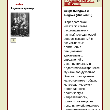
Поделиться
2011-05-
13
08 00:29:11
tubastas
Администратор
Секреты вдоха и
выдоха (Иванов В.)
В предлагаемой
читателю статье
рассматривается
частный методический
вопрос, связанный с
возможностью
применения
специальных
дыхательных
упражнений в
исполнительском и
педагогическом процессе
музыкантов-духовиков.
Вместе с тем данный
материал имеет общую
методологическую и
определённую
практическую
направленность,
ориентированную на
исполнителей, педагогов
и студентов музыкальных