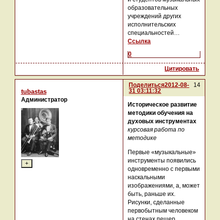
образовательных
учреждений других
исполнительских
специальностей…
Ссылка
0
Цитировать
Поделиться
2012-08-
14
31 03:11:32
tubastas
Администратор
Историческое развитие
методики обучения на
духовых инструментах
курсовая работа по
методике
Первые «музыкальные»
инструменты появились
одновременно с первыми
наскальными
изображениями, а, может
быть, раньше их.
Рисунки, сделанные
первобытным человеком
на стенах пещер,