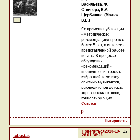
Васильева, Ф.
Стейнера, В.А.
Щербинина. (Малюх
В.В.)
Со времени публикации
«Методических
рекомендаций» прошло
более 5 лет, а интерес к
представленной работе
не угас. В процессе
обсуждения
«рекомендаций»,
проявлялся интерес к
избранной теме как у
опытных музыкантов,
руководителей детских
хоровых коллективов,
концертирующих…
Ссылка
0
Цитировать
Поделиться
2010-10-
12
26 01:38:26
tubastas