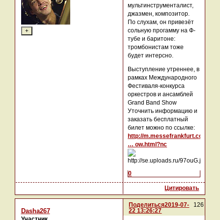
мультинструменталист,
джазмен, композитор.
По слухам, он привезёт
сольную прогамму на Ф-
тубе и баритоне:
тромбонистам тоже
будет интерсно.
Выступление утреннее, в
рамках Международного
Фестиваля-конкурса
оркестров и ансамблей
Grand Band Show
Уточнить информацию и
заказать бесплатный
билет можно по ссылке:
http://m.messefrankfurt.com/m
… ow.html?nc
0
Цитировать
Поделиться
2019-07-
126
22 13:26:27
Dasha267
Участник