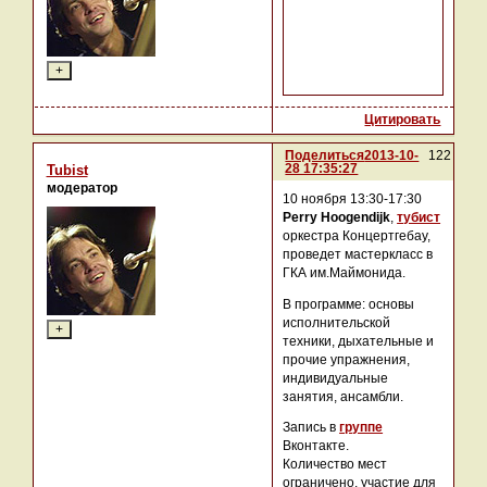
Цитировать
Поделиться
2013-10-
122
28 17:35:27
Tubist
модератор
10 ноября 13:30-17:30
Perry Hoogendijk
,
тубист
оркестра Концертгебау,
проведет мастеркласс в
ГКА им.Маймонида.
В программе: основы
исполнительской
техники, дыхательные и
прочие упражнения,
индивидуальные
занятия, ансамбли.
Запись в
группе
Вконтакте.
Количество мест
ограничено, участие для