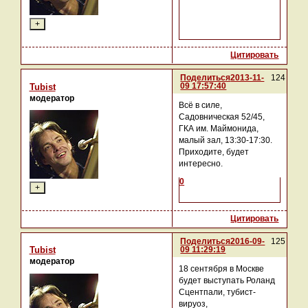
Цитировать
Поделиться
2013-11-
124
09 17:57:40
Tubist
модератор
Всё в силе,
Садовническая 52/45,
ГКА им. Маймонида,
малый зал, 13:30-17:30.
Приходите, будет
интересно.
0
Цитировать
Поделиться
2016-09-
125
09 11:29:19
Tubist
модератор
18 сентября в Москве
будет выступать Роланд
Сцентпали, тубист-
вируоз,