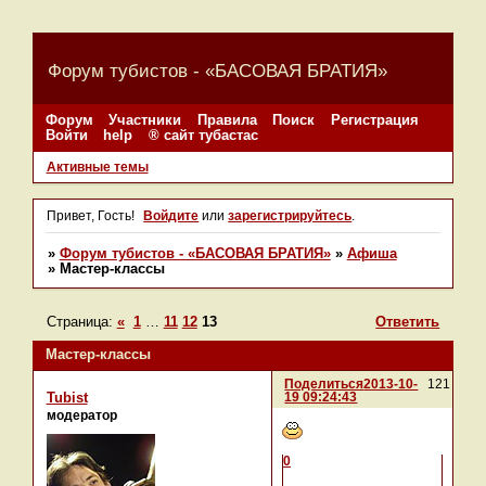
Форум тубистов - «БАСОВАЯ БРАТИЯ»
Форум
Участники
Правила
Поиск
Регистрация
Войти
help
® сайт тубастас
Активные темы
Привет, Гость!
Войдите
или
зарегистрируйтесь
.
»
Форум тубистов - «БАСОВАЯ БРАТИЯ»
»
Афиша
»
Мастер-классы
Страница:
«
1
…
11
12
13
Ответить
Мастер-классы
Поделиться
2013-10-
121
19 09:24:43
Tubist
модератор
0