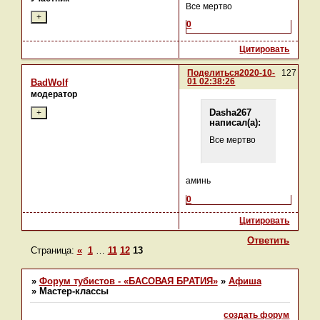
Все мертво
0
Цитировать
Поделиться
2020-10-
127
01 02:38:26
BadWolf
модератор
Dasha267
написал(а):
Все мертво
аминь
0
Цитировать
Ответить
Страница:
«
1
…
11
12
13
»
Форум тубистов - «БАСОВАЯ БРАТИЯ»
»
Афиша
»
Мастер-классы
создать форум