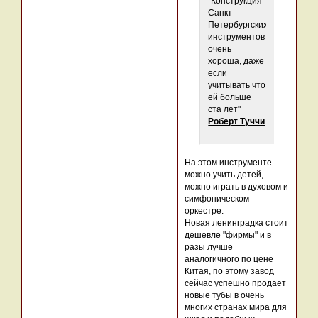
"Конструкция
Санкт-
Петербургских
инструментов
очень
хороша, даже
если
учитывать что
ей больше
ста лет"
Роберт Туччи
На этом инструменте
можно учить детей,
можно играть в духовом и
симфоническом
оркестре.
Новая ленинградка стоит
дешевле "фирмы" и в
разы лучше
аналогичного по цене
Китая, по этому завод
сейчас успешно продает
новые тубы в очень
многих странах мира для