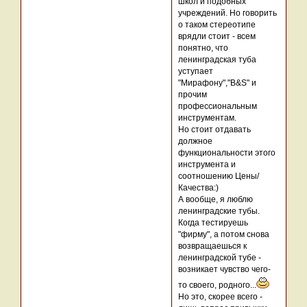
школ и подобных
учреждений. Но говорить
о таком стереотипе
врядли стоит - всем
понятно, что
ленинградская туба
уступает
"Мирафону","B&S" и
прочим
профессиональным
инструментам.
Но стоит отдавать
должное
функциональности этого
инструмента и
соотношению Цены/
Качества:)
А вообще, я люблю
ленинградские тубы.
Когда тестируешь
"фирму", а потом снова
возвращаешься к
ленинградской тубе -
возникает чувство чего-
то своего, родного...
Но это, скорее всего -