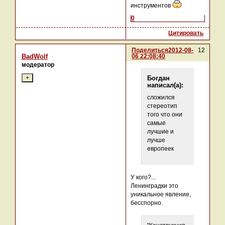
инструментов
0
Цитировать
Поделиться
2012-08-
12
06 22:08:40
BadWolf
модератор
Богдан
написал(а):
сложился
стереотип
того что они
самые
лучшие и
лучше
европеек
У кого?...
Ленинградки это
уникальное явление,
бесспорно.