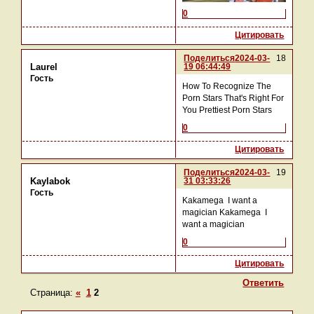
0
Цитировать
Поделиться
2024-03-
18
19 06:44:49
Laurel
Гость
How To Recognize The
Porn Stars That's Right For
You Prettiest Porn Stars
0
Цитировать
Поделиться
2024-03-
19
31 03:33:26
Kaylabok
Гость
Kakamega I want a
magician Kakamega I
want a magician
0
Цитировать
Ответить
Страница:
«
1
2