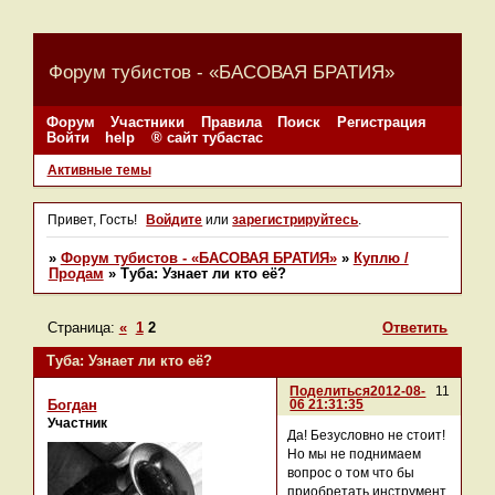
Форум тубистов - «БАСОВАЯ БРАТИЯ»
Форум
Участники
Правила
Поиск
Регистрация
Войти
help
® сайт тубастас
Активные темы
Привет, Гость!
Войдите
или
зарегистрируйтесь
.
»
Форум тубистов - «БАСОВАЯ БРАТИЯ»
»
Куплю /
Продам
»
Туба: Узнает ли кто её?
Страница:
«
1
2
Ответить
Туба: Узнает ли кто её?
Поделиться
2012-08-
11
06 21:31:35
Богдан
Участник
Да! Безусловно не стоит!
Но мы не поднимаем
вопрос о том что бы
приобретать инструмент