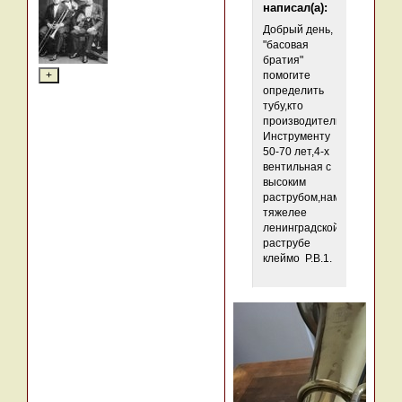
написал(а):
Добрый день,
"басовая
братия"
помогите
определить
тубу,кто
производитель?
Инструменту
50-70 лет,4-х
вентильная с
высоким
раструбом,намного
тяжелее
ленинградской,на
раструбе
клеймо Р.В.1.