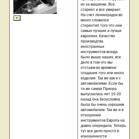
из за машинки. Все
стареет и все умирает.
На счет ленинградок во
много сложился
стереотип того что они
самые лучшие и лучше
европеек. Качество
производтва
иностранных
инструментов всегда
было выше наших, все
дело в том что мы
отстаем во времени
создания того или иного
изделия. Так же как и с
автомобилями. Если бы
та же самая Приора
выпускалась лет 15-20
назад она безусловна
была бы очень хорошим
автомобилем. Так же и в
отношении
инструментов Европа на
давно опередила. Теперь
тут все дело просто в
изношенности