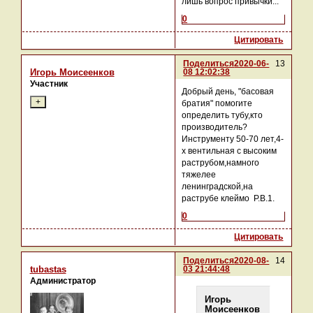
лишь вопрос привычки...
0
Цитировать
Поделиться
2020-06-
13
08 12:02:38
Игорь Моисеенков
Участник
Добрый день, "басовая
братия" помогите
определить тубу,кто
производитель?
Инструменту 50-70 лет,4-
х вентильная с высоким
раструбом,намного
тяжелее
ленинградской,на
раструбе клеймо Р.В.1.
0
Цитировать
Поделиться
2020-08-
14
03 21:44:48
tubastas
Администратор
Игорь
Моисеенков