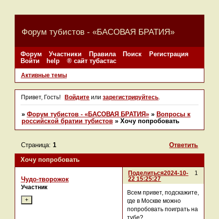
Форум тубистов - «БАСОВАЯ БРАТИЯ»
Форум
Участники
Правила
Поиск
Регистрация
Войти
help
® сайт тубастас
Активные темы
Привет, Гость!
Войдите
или
зарегистрируйтесь
.
»
Форум тубистов - «БАСОВАЯ БРАТИЯ»
»
Вопросы к
российской братии тубистов
»
Хочу попробовать
Страница:
1
Ответить
Хочу попробовать
Поделиться
2024-10-
1
22 15:25:27
Чудо-творожок
Участник
Всем привет, подскажите,
где в Москве можно
попробовать поиграть на
тубе?