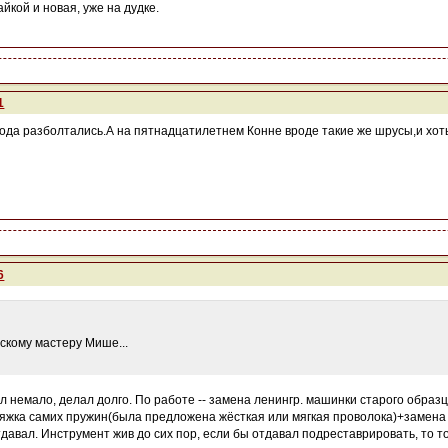
йкой и новая, уже на дудке.
1
ода разболтались.А на пятнадцатилетнем Конне вроде такие же шрусы,и хоть 
6
рскому мастеру Мише...
ял немало, делал долго. По работе -- замена ленингр. машинки старого образ
яжка самих пружин(была предложена жёсткая или мягкая проволока)+замена 
тдавал. Инструмент жив до сих пор, если бы отдавал подреставрировать, то толь