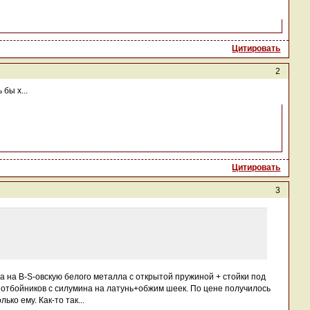
Цитировать
2
бы х...
Цитировать
3
ца на B-S-овскую белого металла с открытой пружиной + стойки под
отбойников с силумина на латунь+обжим шеек. По цене получилось
ко ему. Как-то так...