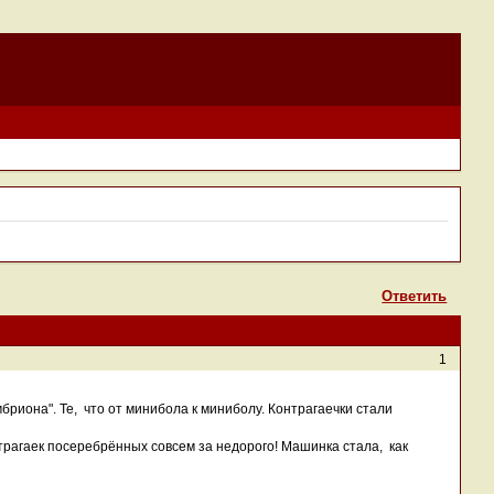
Ответить
1
риона". Те, что от минибола к миниболу. Контрагаечки стали
нтрагаек посеребрённых совсем за недорого! Машинка стала, как