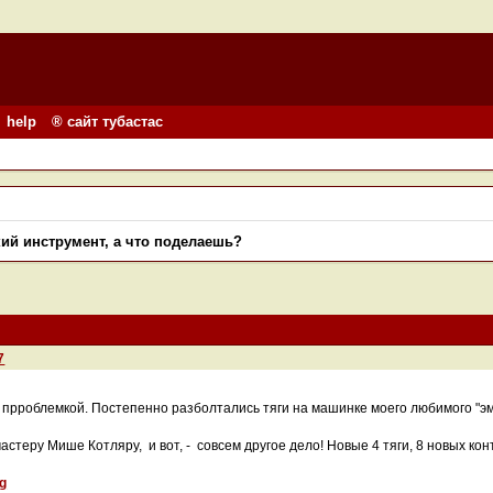
help
® сайт тубастас
ий инструмент, а что поделаешь?
7
 прроблемкой. Постепенно разболтались тяги на машинке моего любимого "эмб
астеру Мише Котляру, и вот, - совсем другое дело! Новые 4 тяги, 8 новых ко