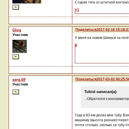
Старая тяга со штатной контрага
+1
Поделиться
2017-02-16 15:16:2
Glog
Участник
У меня на новом Шаерсе за полг
0
Поделиться
2017-03-02 00:25:5
serg.69
Участник
Tubist написал(а):
...Обратился к консервато
Году в 93-ем делал мне тубу. Вз
машинку (высота разная)+перет
почти столько, сколько за тубу о