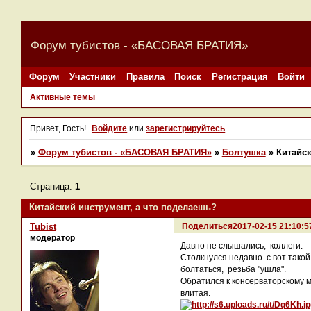
Форум тубистов - «БАСОВАЯ БРАТИЯ»
Форум
Участники
Правила
Поиск
Регистрация
Войти
Активные темы
Привет, Гость!
Войдите
или
зарегистрируйтесь
.
»
Форум тубистов - «БАСОВАЯ БРАТИЯ»
»
Болтушка
»
Китайск
Страница:
1
Китайский инструмент, а что поделаешь?
Поделиться
2017-02-15 21:10:5
Tubist
модератор
Давно не слышались, коллеги.
Столкнулся недавно с вот такой
болтаться, резьба "ушла".
Обратился к консерваторскому м
влитая.