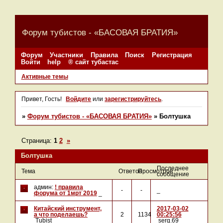
Форум тубистов - «БАСОВАЯ БРАТИЯ»
Форум
Участники
Правила
Поиск
Регистрация
Войти
help
® сайт тубастас
Активные темы
Привет, Гость!
Войдите
или
зарегистрируйтесь
.
»
Форум тубистов - «БАСОВАЯ БРАТИЯ»
»
Болтушка
Страница:
1
2
»
Болтушка
Последнее
Тема
Ответов
Просмотров
сообщение
админ:
! правила
-
-
_
форума от 1мрт 2019
_
Китайский инструмент,
2017-03-02
а что поделаешь?
2
1134
00:25:56
Tubist
serg.69