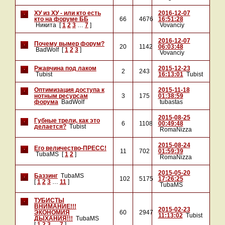
ХУ из ХУ - или кто есть
2016-12-07
кто на форуме ББ
66
4676
16:51:28
Никита
[
1
2
3
…
7
]
Vovanciy
2016-12-07
Почему вымер форум?
20
1142
06:03:48
BadWolf
[
1
2
3
]
Vovanciy
Ржавчина под лаком
2015-12-23
2
243
Tubist
16:13:01
Tubist
Оптимизация доступа к
2015-11-18
нотным ресурсам
3
175
01:38:59
форума
BadWolf
tubastas
2015-08-25
Губные трели, как это
6
1108
00:49:48
делается?
Tubist
RomaNizza
2015-08-24
Его величество-ПРЕСС!
11
702
01:59:39
TubaMS
[
1
2
]
RomaNizza
2015-05-20
Баззинг
TubaMS
102
5175
17:26:25
[
1
2
3
…
11
]
TubaMS
ТУБИСТЫ
ВНИМАНИЕ!!!
2015-02-23
ЭКОНОМИЯ
60
2947
11:13:02
Tubist
ДЫХАНИЯ!!!
TubaMS
[
1
2
3
…
7
]