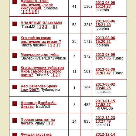
Дирижер - тоже
2013-08-06
инструмент, но не
41
1362
15:24:23
киксующий.
tubastas
polehin
[
1
2
3
4
5
]
2013-08-06
ВЛАДЕНИЕ ЯЗЫКАМИ
58
3213
15:21:43
TubaMS
[
1
2
3
…
6
]
polehin
Кто ещё на каких
2013-08-06
инструментах играет?
25
1712
15:20:21
миста лисички
[
1
2
3
]
polehin
Минусовки для тубы.
2013-08-06
4
372
Валерийvaleri1973@bk.ru
10:57:05
Tubist
Кто из лучших тубистов
2013-05-30
мира самого высокого
11
581
01:03:47
Tubist
роста?
TubaMS
[
1
2
]
2013-03-02
Red Callender-Speak
1
295
03:40:25
Low (2007)
Тубавадим
tubastas
2013-01-15
Арнольд Джейкобс.
8
482
17:52:27
Цитаты
BadWolf
ИГОРЬ86
2012-12-23
Провал меж нот на
14
835
13:27:49
легато
Vitaliy
[
1
2
]
lanin111
Лучшая акустика
2012-12-14