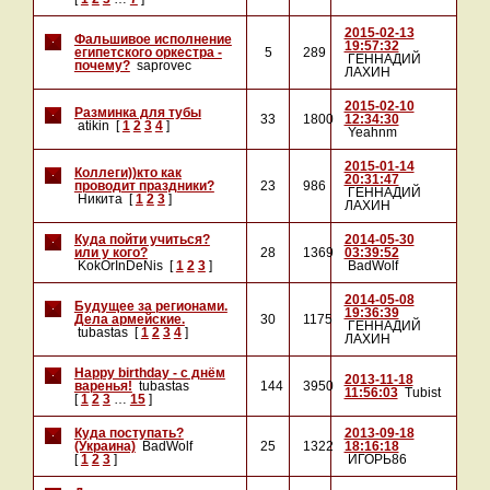
2015-02-13
Фальшивое исполнение
19:57:32
египетского оркестра -
5
289
ГЕННАДИЙ
почему?
saprovec
ЛАХИН
2015-02-10
Разминка для тубы
33
1800
12:34:30
atikin
[
1
2
3
4
]
Yeahnm
2015-01-14
Коллеги))кто как
20:31:47
проводит праздники?
23
986
ГЕННАДИЙ
Никита
[
1
2
3
]
ЛАХИН
Куда пойти учиться?
2014-05-30
или у кого?
28
1369
03:39:52
KokOrInDeNis
[
1
2
3
]
BadWolf
2014-05-08
Будущее за регионами.
19:36:39
Дела армейские.
30
1175
ГЕННАДИЙ
tubastas
[
1
2
3
4
]
ЛАХИН
Happy birthday - с днём
2013-11-18
варенья!
tubastas
144
3950
11:56:03
Tubist
[
1
2
3
…
15
]
Куда поступать?
2013-09-18
(Украина)
BadWolf
25
1322
18:16:18
[
1
2
3
]
ИГОРЬ86