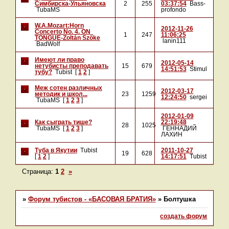
Симбирска-Ульяновска
2
255
03:37:54
Bass-
TubaMS
profondo
W.A.Mozart:Horn
2012-11-26
Concerto No. 4. ON
1
247
11:06:25
TONGUE-Zoltán Szőke
lanin111
BadWolf
Имеют ли право
2012-05-14
нетубисты преподавать
15
679
14:51:53
Stimul
тубу?
Tubist
[
1
2
]
Меж сотен различных
2012-03-17
методик и школ...
23
1259
12:24:50
sergei
TubaMS
[
1
2
3
]
2012-01-09
Как сыграть тише?
22:19:48
28
1025
TubaMS
[
1
2
3
]
ГЕННАДИЙ
ЛАХИН
Туба в Якутии
Tubist
2011-10-27
19
628
[
1
2
]
14:17:51
Tubist
Страница:
1
2
»
»
Форум тубистов - «БАСОВАЯ БРАТИЯ»
»
Болтушка
создать форум